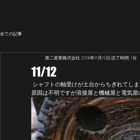
第二産業株式会社
ホーム
企業理念
代表挨拶
全ての記事
第二産業株式会社
2018年11月15日
読了時間: 1分
CALL NOW
11/12
お仕事をお探しの貴方私たちと一緒に働きませんか
未経験者でも大歓迎‼お気軽にお問い合わせくださ
 シャフトの軸受けが土台からちぎれてし
原因は不明ですが溶接屋と機械屋と電気屋の混合
​090-8829-3534
担当者 