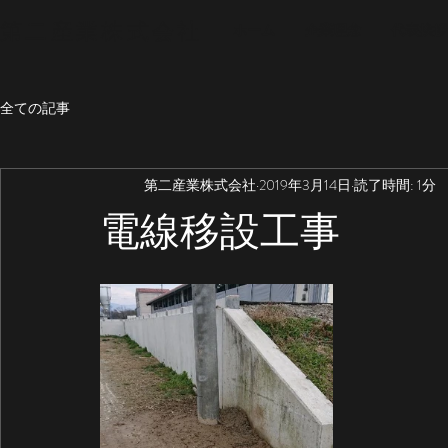
第二産業株式会社
ホーム
企業理念
代表挨拶
全ての記事
第二産業株式会社
2019年3月14日
読了時間: 1分
CALL NOW
電線移設工事
お仕事をお探しの貴方私たちと一緒に働きませんか
未経験者でも大歓迎‼お気軽にお問い合わせくださ
​090-8829-3534
担当者 